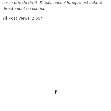
sur le prix du droit d’accès annuel lorsqu’il est acheté
directement en sentier.
Post Views:
2 694
Liens utiles
Conditions de sentier
Achat droit d'accès
Dernières Nouvelles
Prochaines activités
Albums photos
Suivez-nous